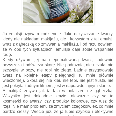
Ja emulsji używam codziennie. Jako oczyszczanie twarzy,
kiedy nie nakładam makijażu, ale i korzystam z tej emulsji
wraz z gąbeczką do zmywania makijażu. I od razu powiem,
że w obu tych sytuacjach, emulsja daje sobie wspaniale
radę.
Kiedy używam jej na niepomalowaną twarz, cudownie
oczyszcza i odświeża skórę. Nie podrażnia, nie uczula, nie
szczypie w oczy, nie robi nic złego. Ładnie przygotowuje
twarz na kolejne etapy pielęgnacji (u mnie głównie
wieczornej). Skóra się nie klei, nie lepi, nie jest tłusta, nie
jest pokryta żadnym filmem, jest w naprawdę fajnym stanie.
A makijaż zmywa jak ta lala w połączeniu z gąbeczką.
Wszystko jest dokładnie zmyte, nieważne czy są to
kosmetyki do twarzy, czy produkty kolorowe, czy tusz do
rzęs. Nie mam problemu ze zmyciem czegokolwiek, co mnie
bardzo cieszy. Wiecie już, że ja lubię szybkie i efektywne