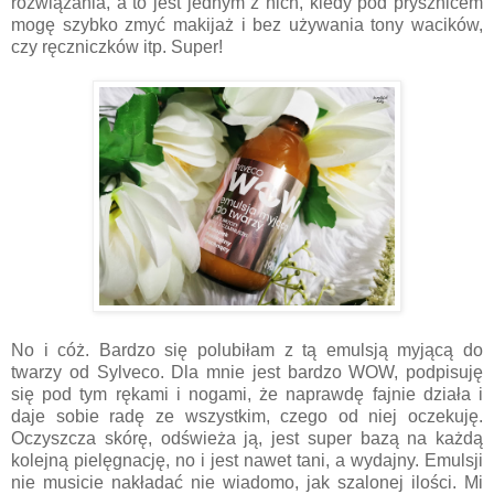
rozwiązania, a to jest jednym z nich, kiedy pod prysznicem
mogę szybko zmyć makijaż i bez używania tony wacików,
czy ręczniczków itp. Super!
No i cóż. Bardzo się polubiłam z tą emulsją myjącą do
twarzy od Sylveco. Dla mnie jest bardzo WOW, podpisuję
się pod tym rękami i nogami, że naprawdę fajnie działa i
daje sobie radę ze wszystkim, czego od niej oczekuję.
Oczyszcza skórę, odświeża ją, jest super bazą na każdą
kolejną pielęgnację, no i jest nawet tani, a wydajny. Emulsji
nie musicie nakładać nie wiadomo, jak szalonej ilości. Mi