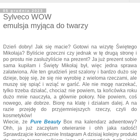
05 grudnia 2023
Sylveco WOW
emulsja myjąca do twarzy
Dzień dobry! Jak się macie? Gotowi na wizytę Świętego
Mikołaja? Byliście grzeczni czy jednak w tę drugą stronę i
po prostu nie zasłużyliście na prezent? Ja już prezent sobie
sama kupiłam i Święty Mikołaj był, więc jedna sprawa
załatwiona. Ale ten grudzień jest szalony i bardzo dużo się
dzieje, boję się, że się nie wyrobię z wieloma rzeczami, ale
muszę się spiąć i wziąć w garść. Ale nie mogę narzekać,
tylko trzeba działać, chociaż nie powiem, ta końcówka roku
dużo mnie nauczyła, a głównie pokory. Nie powiem, coś
nowego, ale dobrze. Biorę na klatę i działam dalej. A na
razie przejdę do przyjemniejszych rzeczy, czyli do
kosmetyków!
Wiecie, że
Pure Beauty
Box ma kalendarz adwentowy?
Ohh, ja już zaczęłam otwieranie i ohh jaka radość!
Sprawdzajcie koniecznie Instagram A dzisiaj kolejny produkt