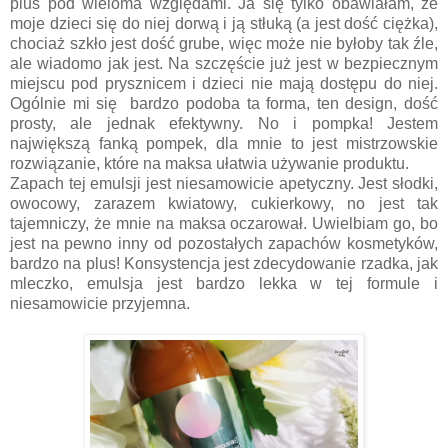
plus pod wieloma względami. Ja się tylko obawiałam, że
moje dzieci się do niej dorwą i ją stłuką (a jest dość ciężka),
chociaż szkło jest dość grube, więc może nie byłoby tak źle,
ale wiadomo jak jest. Na szczęście już jest w bezpiecznym
miejscu pod prysznicem i dzieci nie mają dostępu do niej.
Ogólnie mi się bardzo podoba ta forma, ten design, dość
prosty, ale jednak efektywny. No i pompka! Jestem
największą fanką pompek, dla mnie to jest mistrzowskie
rozwiązanie, które na maksa ułatwia używanie produktu.
Zapach tej emulsji jest niesamowicie apetyczny. Jest słodki,
owocowy, zarazem kwiatowy, cukierkowy, no jest tak
tajemniczy, że mnie na maksa oczarował. Uwielbiam go, bo
jest na pewno inny od pozostałych zapachów kosmetyków,
bardzo na plus! Konsystencja jest zdecydowanie rzadka, jak
mleczko, emulsja jest bardzo lekka w tej formule i
niesamowicie przyjemna.