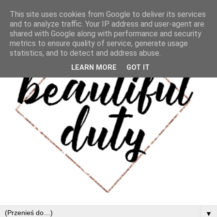
This site uses cookies from Google to deliver its services
and to analyze traffic. Your IP address and user-agent are
shared with Google along with performance and security
metrics to ensure quality of service, generate usage
statistics, and to detect and address abuse.
LEARN MORE
GOT IT
▼