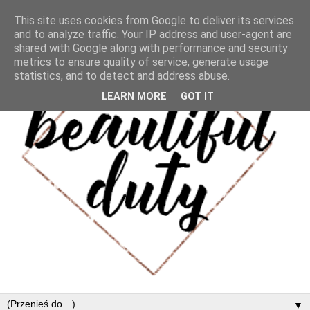
This site uses cookies from Google to deliver its services
and to analyze traffic. Your IP address and user-agent are
shared with Google along with performance and security
metrics to ensure quality of service, generate usage
statistics, and to detect and address abuse.
LEARN MORE
GOT IT
▼