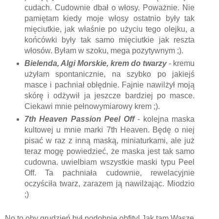
cudach. Cudownie dbał o włosy. Poważnie. Nie
pamiętam kiedy moje włosy ostatnio były tak
mięciutkie, jak właśnie po użyciu tego olejku, a
końcówki były tak samo mięciutkie jak reszta
włosów. Byłam w szoku, mega pozytywnym ;).
Bielenda, Algi Morskie, krem do twarzy
- kremu
użyłam spontanicznie, na szybko po jakiejś
masce i pachniał obłędnie. Fajnie nawilżył moją
skórę i odżywił ja jeszcze bardziej po masce.
Ciekawi mnie pełnowymiarowy krem ;).
7th Heaven Passion Peel Off
- kolejna maska
kultowej u mnie marki 7th Heaven. Będę o niej
pisać w raz z inną maską, miniaturkami, ale już
teraz mogę powiedzieć, że maska jest tak samo
cudowna. uwielbiam wszystkie maski typu Peel
Off. Ta pachniała cudownie, rewelacyjnie
oczyściła twarz, zarazem ją nawilżając. Miodzio
;)
No to oby grudzień był podobnie obfity! Jak tam Wasze