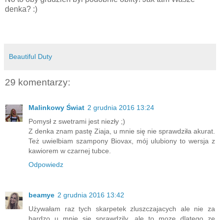
denka? :)
Beautiful Duty
29 komentarzy:
Malinkowy Świat
2 grudnia 2016 13:24
Pomysł z swetrami jest niezły ;)
Z denka znam pastę Ziaja, u mnie się nie sprawdziła akurat.
Też uwielbiam szampony Biovax, mój ulubiony to wersja z
kawiorem w czarnej tubce.
Odpowiedz
beamye
2 grudnia 2016 13:42
Używałam raz tych skarpetek zluszczajacych ale nie za
bardzo u mnie sie sprawdzily, ale to moze dlatego ze