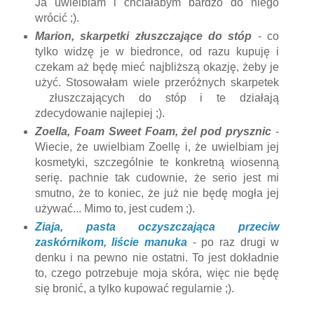
Ja uwielbiam i chciałabym bardzo do niego
wrócić ;).
Marion, skarpetki złuszczające do stóp
- co
tylko widzę je w biedronce, od razu kupuję i
czekam aż będę mieć najbliższą okazję, żeby je
użyć. Stosowałam wiele przeróżnych skarpetek
złuszczających do stóp i te działają
zdecydowanie najlepiej ;).
Zoella, Foam Sweet Foam, żel pod prysznic
-
Wiecie, że uwielbiam Zoellę i, że uwielbiam jej
kosmetyki, szczególnie te konkretną wiosenną
serię. pachnie tak cudownie, że serio jest mi
smutno, że to koniec, że już nie będę mogła jej
używać... Mimo to, jest cudem ;).
Ziaja, pasta oczyszczająca przeciw
zaskórnikom, liście manuka
- po raz drugi w
denku i na pewno nie ostatni. To jest dokładnie
to, czego potrzebuje moja skóra, więc nie będę
się bronić, a tylko kupować regularnie ;).