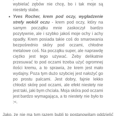
wybielać zębów nie chcę, bo i tak moje są
niestety słabe.
Yves Rocher, krem pod oczy, wygładzenie
strefy wokół oczu
- krem pod oczy, który na
samym początku mnie zaskoczył bardzo
pozytywnie, ale i szybko jakoś moje ochy i achy
opadły. Krem posiada takie coś do smarowania
bezpośrednio skóry pod oczami, chłodne
metalowe coś. Na początku super, ale naprawdę
ciężko jest tego używać. Żeby delikatnie
przesuwać to pod oczami trzeba użyć ogromnej
ilości kremu, a to sprawia, że krem jest mało
wydajny. Poza tym dużo szybciej jest nałożyć go
po prostu palcami. Jest dobry, fajnie lekko
chłodzi skórę pod oczami, ale efekt niestety nie
jest taki, jaki bym chciała. Moja skóra pod oczami
jest bardzo wymagająca, a to niestety nie było to
:<.
Jako, że nie ma tym razem bubli to postanowiłam oddzielić