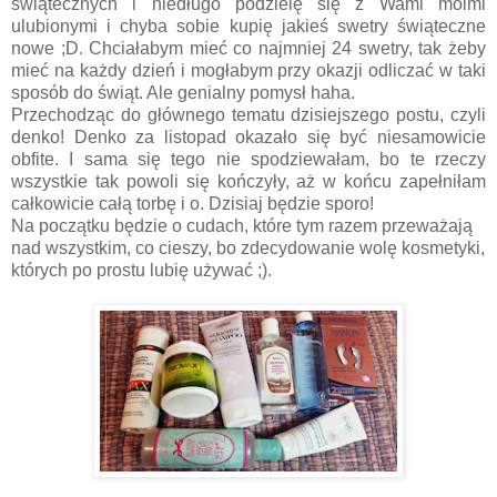
świątecznych i niedługo podzielę się z Wami moimi
ulubionymi i chyba sobie kupię jakieś swetry świąteczne
nowe ;D. Chciałabym mieć co najmniej 24 swetry, tak żeby
mieć na każdy dzień i mogłabym przy okazji odliczać w taki
sposób do świąt. Ale genialny pomysł haha.
Przechodząc do głównego tematu dzisiejszego postu, czyli
denko! Denko za listopad okazało się być niesamowicie
obfite. I sama się tego nie spodziewałam, bo te rzeczy
wszystkie tak powoli się kończyły, aż w końcu zapełniłam
całkowicie całą torbę i o. Dzisiaj będzie sporo!
Na początku będzie o cudach, które tym razem przeważają
nad wszystkim, co cieszy, bo zdecydowanie wolę kosmetyki,
których po prostu lubię używać ;).