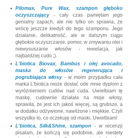
Pilomax, Pure Wax, szampon głęboko
oczyszczający
- cały czas pamiętam jego
genialny zapach, ale nie tylko on sprawia, że
wrócę jeszcze kiedyś do tego szamponu. Jego
działanie, delikatność, ale w dalszym ciągu
głębokie oczyszczanie, pomoc w zmywaniu olei i
niewysuszanie włosów - rewelacja, jak
najbardziej cudo ;).
L'biotica Biovax, Bambus i olej avocado,
maska do włosów regenerująca i
pogrubiająca włosy
- w moim przypadku cała
marka L'biotica może dostać ode mnie dyplom z
wyróżnieniem cudów nad cuda. Uwielbiam tę
maskę, cudownie działała na moje włosy,
sprawiła, że jest ich jakoś więcej, są grubsze, a
w dodatku odżywione, nawilżone i miękkie. Czyli
wszystko to, co oczekuję od maski. Uwielbiam!
L'biotica, Silk&Shine, szampon
- w recenzji
pisałam, że kończą się podobnie, ale niestety