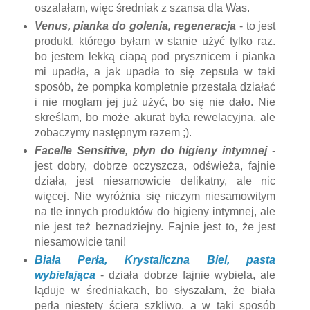
oszalałam, więc średniak z szansa dla Was.
Venus, pianka do golenia, regeneracja
- to jest
produkt, którego byłam w stanie użyć tylko raz.
bo jestem lekką ciapą pod prysznicem i pianka
mi upadła, a jak upadła to się zepsuła w taki
sposób, że pompka kompletnie przestała działać
i nie mogłam jej już użyć, bo się nie dało. Nie
skreślam, bo może akurat była rewelacyjna, ale
zobaczymy następnym razem ;).
Facelle Sensitive, płyn do higieny intymnej
-
jest dobry, dobrze oczyszcza, odświeża, fajnie
działa, jest niesamowicie delikatny, ale nic
więcej. Nie wyróżnia się niczym niesamowitym
na tle innych produktów do higieny intymnej, ale
nie jest też beznadziejny. Fajnie jest to, że jest
niesamowicie tani!
Biała Perła, Krystaliczna Biel, pasta
wybielająca
- działa dobrze fajnie wybiela, ale
ląduje w średniakach, bo słyszałam, że biała
perła niestety ściera szkliwo, a w taki sposób