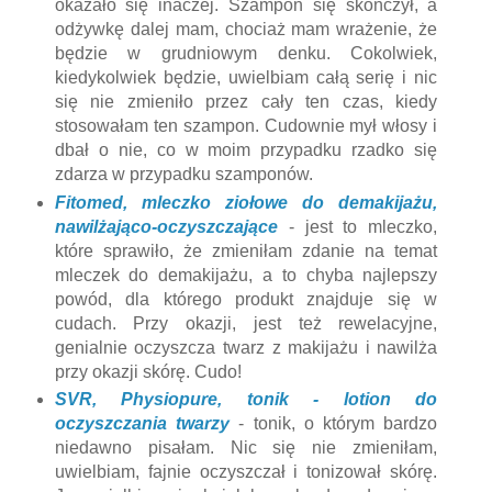
okazało się inaczej. Szampon się skończył, a
odżywkę dalej mam, chociaż mam wrażenie, że
będzie w grudniowym denku. Cokolwiek,
kiedykolwiek będzie, uwielbiam całą serię i nic
się nie zmieniło przez cały ten czas, kiedy
stosowałam ten szampon. Cudownie mył włosy i
dbał o nie, co w moim przypadku rzadko się
zdarza w przypadku szamponów.
Fitomed, mleczko ziołowe do demakijażu,
nawilżająco-oczyszczające
- jest to mleczko,
które sprawiło, że zmieniłam zdanie na temat
mleczek do demakijażu, a to chyba najlepszy
powód, dla którego produkt znajduje się w
cudach. Przy okazji, jest też rewelacyjne,
genialnie oczyszcza twarz z makijażu i nawilża
przy okazji skórę. Cudo!
SVR, Physiopure, tonik - lotion do
oczyszczania twarzy
- tonik, o którym bardzo
niedawno pisałam. Nic się nie zmieniłam,
uwielbiam, fajnie oczyszczał i tonizował skórę.