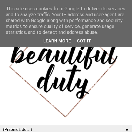
This site uses cookies from Google to deliver its services
and to analyze traffic. Your IP address and user-agent are
shared with Google along with performance and security
metrics to ensure quality of service, generate usage
statistics, and to detect and address abuse.
LEARN MORE
GOT IT
▼