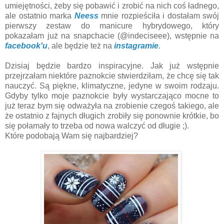
umiejętności, żeby się pobawić i zrobić na nich coś ładnego,
ale ostatnio marka
Neess
mnie rozpieściła i dostałam swój
pierwszy zestaw do manicure hybrydowego, który
pokazałam już na snapchacie (@indeciseee), wstępnie na
facebook'u
, ale będzie też na
instagramie
.
Dzisiaj będzie bardzo inspiracyjne. Jak już wstępnie
przejrzałam niektóre paznokcie stwierdziłam, że chcę się tak
nauczyć. Są piękne, klimatyczne, jedyne w swoim rodzaju.
Gdyby tylko moje paznokcie były wystarczająco mocne to
już teraz bym się odważyła na zrobienie czegoś takiego, ale
że ostatnio z fajnych długich zrobiły się ponownie krótkie, bo
się połamały to trzeba od nowa walczyć od długie ;).
Które podobają Wam się najbardziej?