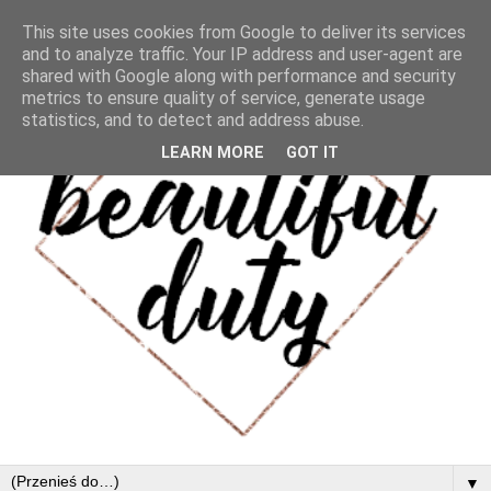
This site uses cookies from Google to deliver its services
and to analyze traffic. Your IP address and user-agent are
shared with Google along with performance and security
metrics to ensure quality of service, generate usage
statistics, and to detect and address abuse.
LEARN MORE
GOT IT
▼