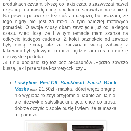
produktach czytam, słyszę co jakiś czas, a zazwyczaj nawet
częściej i naprawdę chcę je w końcu sprawdzić na sobie ;).
Na pewno pojawi się też coś z makijażu, bo uważam, że
tego nigdy nie jest za mało, a tym bardziej matowych
pomadek. O swoje włosy dbam zawzięcie już od jakiegoś
czasu, więc liczę, że i w tym temacie mam szanse na
odkrycie jakiegoś cudeńka. Z kolei paznokcie od zawsze
były moją zmorą, ale że zaczynam swoją zabawę z
lakierami hybrydowymi to może będzie tam coś, co mi się
niezwykle spodoba.
A! I nie obejdzie się też bez akcesoriów .Pędzle zawsze
kuszą, jak i przeróżne kosmetyczki czy...
Luckyfine Peel-Off Blackhead Facial Black
Masks
, 21,50zł - maska, której wręcz pragnę,
(klik)
nie wygląda to zbyt przyjemnie, ładnie ani fajnie,
ale niezwykle satysfkacjonująco, chcę po prostu
dobrze oczyścić sobie buzię i wiem, że ta maska
mi pomoże.