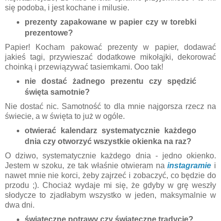
się podoba, i jest kochane i milusie.
prezenty zapakowane w papier czy w torebki
prezentowe?
Papier! Kocham pakować prezenty w papier, dodawać
jakieś tagi, przywieszać dodatkowe mikołąjki, dekorować
choinką i przewiązywać tasiemkami. Ooo tak!
nie dostać żadnego prezentu czy spędzić
święta samotnie?
Nie dostać nic. Samotność to dla mnie najgorsza rzecz na
świecie, a w święta to już w ogóle.
otwierać kalendarz systematycznie każdego
dnia czy otworzyć wszystkie okienka na raz?
O dziwo, systematycznie każdego dnia - jedno okienko.
Jestem w szoku, ze tak właśnie otwieram na
instagramie
i
nawet mnie nie korci, żeby zajrzeć i zobaczyć, co będzie do
przodu ;). Chociaż wydaje mi się, że gdyby w grę weszły
słodycze to zjadłabym wszystko w jeden, maksymalnie w
dwa dni.
świąteczne potrawy czy świąteczne tradycje?