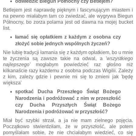
odwiedzić Biegun Północny czy Betlejem?
Betlejem jest naprawdę pięknym i fascynującym miastem i
na pewno miałabym tam co zwiedzać, ale wygrywa Biegun
Północny, bo zorza polarna jest od dawna na mojej bucket
list.
łamać się opłatkiem z każdym z osobna czy
złożyć sobie jednych wspólnych życzeń?
Nie lubię tradycji łamania się z każdym opłatkiem, bo u mnie
te życzenia są zawsze takie na odwal, a
'wszystkiego
najlepszego'
mogłabym powiedzieć raz głośno niż
kilkanaście razy każdemu z osobna podczas Wigilii. Zależy
z kim, zależy gdzie i pewnie mi się to zmieni jak 'będę
większa'
spotkać Ducha Przeszłego Świąt Bożego
Narodzenia i podróżować z nim w przeszłość
czy Ducha Przyszłych Świąt Bożego
Narodzenia i podróżować w przyszłość?
Miał być szybki strzał, a ja nie mam zielnego pojęcia.
Początkowo stwierdziłam, że w przyszłość, ale potem
pomyślałam sobie, że nie chciałabym wiedzieć, co się