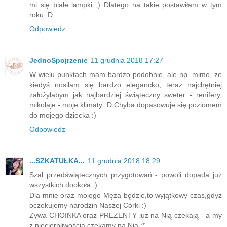
mi się białe lampki ;) Dlatego na takie postawiłam w tym
roku :D
Odpowiedz
JednoSpojrzenie
11 grudnia 2018 17:27
W wielu punktach mam bardzo podobnie, ale np. mimo, że
kiedyś nosiłam się bardzo elegancko, teraz najchętniej
założyłabym jak najbardziej świąteczny sweter - renifery,
mikołaje - moje klimaty :D Chyba dopasowuje się poziomem
do mojego dziecka :)
Odpowiedz
...SZKATUŁKA...
11 grudnia 2018 18:29
Szał przedświątecznych przygotowań - powoli dopada już
wszystkich dookoła :)
Dla mnie oraz mojego Męża będzie,to wyjątkowy czas,gdyż
oczekujemy narodzin Naszej Córki :)
Żywa CHOINKA oraz PREZENTY już na Nią czekają - a my
z niecierpliwością czekamy na Nią :*