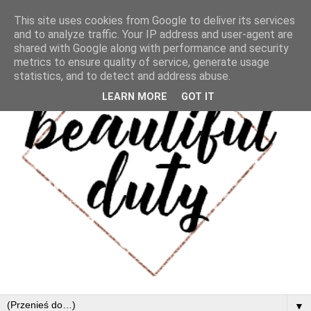
This site uses cookies from Google to deliver its services
and to analyze traffic. Your IP address and user-agent are
shared with Google along with performance and security
metrics to ensure quality of service, generate usage
statistics, and to detect and address abuse.
LEARN MORE
GOT IT
▼