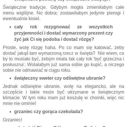
Świąteczne tradycje. Gdybym mogła zmieniłabym całe
menu wigilijne. No dobra; zostawiłabym jedynie pierogi i
ewentualnie kisiel.
cały rok rezygnować ze wszystkich
przyjemności i dostać wymarzony prezent czy
żyć jak Ci się podoba i dostać rózgę?
Proste, wolę rózgę haha. Po co mam się katować, żeby
dostać jakąś tam wymarzoną rzecz w święta? Nie wiem, co
by to musiało być, żebym miała tak cały rok 'być grzeczna i
posłuszna'. Wolałabym już sama sobie go kupić, a niczego
sobie nie odmawiać w ciągu roku.
świąteczny sweter czy odświętne ubranie?
Jednak odświętne ubranie, wolę na elegancko, ale na
szczęście i takie może być utrzymane w świątecznym
klimacie. W tym roku mam już koszulę w choinki, więc nic
mnie nie ominie!
grzaniec czy gorąca czekolada?
Grzaniec!