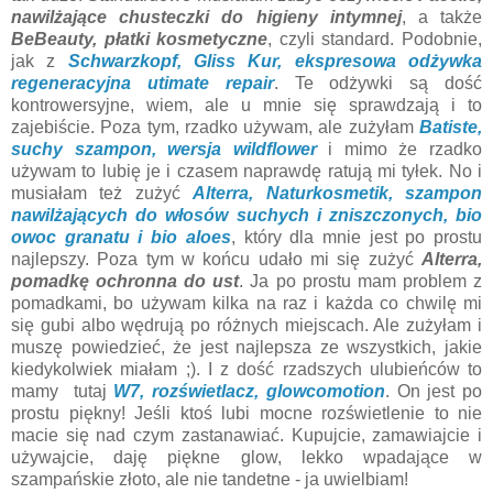
nawilżające chusteczki do higieny intymnej
, a także
BeBeauty, płatki kosmetyczne
, czyli standard. Podobnie,
jak z
Schwarzkopf, Gliss Kur, ekspresowa odżywka
regeneracyjna utimate repair
. Te odżywki są dość
kontrowersyjne, wiem, ale u mnie się sprawdzają i to
zajebiście. Poza tym, rzadko używam, ale zużyłam
Batiste,
suchy szampon, wersja wildflower
i mimo że rzadko
używam to lubię je i czasem naprawdę ratują mi tyłek. No i
musiałam też zużyć
Alterra, Naturkosmetik, szampon
nawilżających do włosów suchych i zniszczonych, bio
owoc granatu i bio aloes
, który dla mnie jest po prostu
najlepszy. Poza tym w końcu udało mi się zużyć
Alterra,
pomadkę ochronna do ust
. Ja po prostu mam problem z
pomadkami, bo używam kilka na raz i każda co chwilę mi
się gubi albo wędrują po różnych miejscach. Ale zużyłam i
muszę powiedzieć, że jest najlepsza ze wszystkich, jakie
kiedykolwiek miałam ;). I z dość rzadszych ulubieńców to
mamy tutaj
W7, rozświetlacz, glowcomotion
. On jest po
prostu piękny! Jeśli ktoś lubi mocne rozświetlenie to nie
macie się nad czym zastanawiać. Kupujcie, zamawiajcie i
używajcie, daję piękne glow, lekko wpadające w
szampańskie złoto, ale nie tandetne - ja uwielbiam!