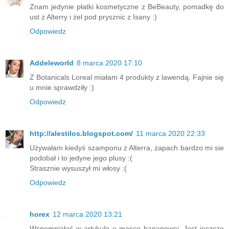
Znam jedynie płatki kosmetyczne z BeBeauty, pomadkę do
ust z Alterry i żel pod prysznic z Isany :)
Odpowiedz
Addeleworld
8 marca 2020 17:10
Z Botanicals Loreal miałam 4 produkty z lawendą. Fajnie się
u mnie sprawdziły :)
Odpowiedz
http://alestilos.blogspot.com/
11 marca 2020 22:33
Używałam kiedyś szamponu z Alterra, zapach bardzo mi sie
podobał i to jedyne jego plusy :(
Strasznie wysuszył mi włosy :(
Odpowiedz
horex
12 marca 2020 13:21
Wspomniałaś w artykule o masce bananowej. Jest jeszcze