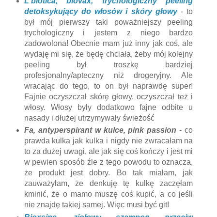
L'biotica, biovax, trychologiczny peeling
detoksykujący do włosów i skóry głowy
- to
był mój pierwszy taki poważniejszy peeling
trychologiczny i jestem z niego bardzo
zadowolona! Obecnie mam już inny jak coś, ale
wydaję mi się, że będę chciała, żeby mój kolejny
peeling był troszkę bardziej
profesjonalny/apteczny niż drogeryjny. Ale
wracając do tego, to on był naprawdę super!
Fajnie oczyszczał skórę głowy, oczyszczał też i
włosy. Włosy były dodatkowo fajne odbite u
nasady i dłużej utrzymywały świeżość
Fa, antyperspirant w kulce, pink passion
- co
prawda kulka jak kulka i nigdy nie zwracałam na
to za dużej uwagi, ale jak się coś kończy i jest mi
w pewien sposób źle z tego powodu to oznacza,
że produkt jest dobry. Bo tak miałam, jak
zauważyłam, że denkuję tę kulkę zaczęłam
kminić, że o mamo muszę coś kupić, a co jeśli
nie znajdę takiej samej. Więc musi być git!