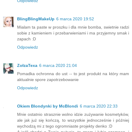
Odpowiedz
BlingBlingMakeUp
6 marca 2020 19:52
Mialam ta paste w proszku i dla mnie bomba, swietnie radzi
sobie z kamieniem i przebarwieniami i ma przyjemny smak i
zapach :D
Odpowiedz
ZołzaTexa
6 marca 2020 21:04
Pomadka ochronna do ust -- to jest produkt na który mam
aktualnie spore zapotrzebowanie
Odpowiedz
Okiem Blondynki by McBlondi
6 marca 2020 22:33
Mnie ostatnio strasznie wolno idzie zużywanie kosmetyków,
ale jak już się kończą, to wszystkie jednocześnie i później
wychodzą mi z tego ogromniaste projekty denko :D
A jeśli chodzi o Twoje zużycia, to znam i lubię szampon, i