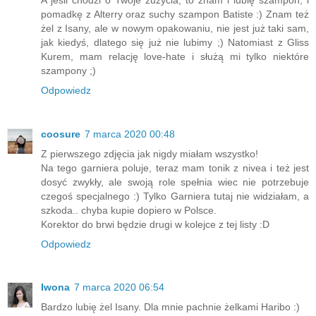
pomadkę z Alterry oraz suchy szampon Batiste :) Znam też
żel z Isany, ale w nowym opakowaniu, nie jest już taki sam,
jak kiedyś, dlatego się już nie lubimy ;) Natomiast z Gliss
Kurem, mam relację love-hate i służą mi tylko niektóre
szampony ;)
Odpowiedz
coosure
7 marca 2020 00:48
Z pierwszego zdjęcia jak nigdy miałam wszystko!
Na tego garniera poluje, teraz mam tonik z nivea i też jest
dosyć zwykły, ale swoją role spełnia wiec nie potrzebuje
czegoś specjalnego :) Tylko Garniera tutaj nie widziałam, a
szkoda.. chyba kupie dopiero w Polsce.
Korektor do brwi będzie drugi w kolejce z tej listy :D
Odpowiedz
Iwona
7 marca 2020 06:54
Bardzo lubię żel Isany. Dla mnie pachnie żelkami Haribo :)