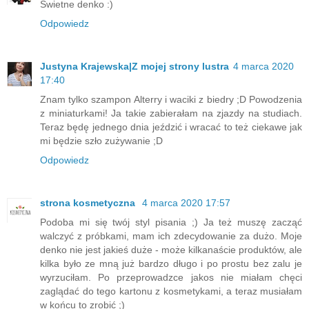
Świetne denko :)
Odpowiedz
Justyna Krajewska|Z mojej strony lustra
4 marca 2020
17:40
Znam tylko szampon Alterry i waciki z biedry ;D Powodzenia
z miniaturkami! Ja takie zabierałam na zjazdy na studiach.
Teraz będę jednego dnia jeździć i wracać to też ciekawe jak
mi będzie szło zużywanie ;D
Odpowiedz
strona kosmetyczna
4 marca 2020 17:57
Podoba mi się twój styl pisania ;) Ja też muszę zacząć
walczyć z próbkami, mam ich zdecydowanie za dużo. Moje
denko nie jest jakieś duże - może kilkanaście produktów, ale
kilka było ze mną już bardzo długo i po prostu bez zalu je
wyrzuciłam. Po przeprowadzce jakos nie miałam chęci
zaglądać do tego kartonu z kosmetykami, a teraz musiałam
w końcu to zrobić ;)