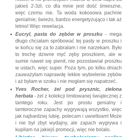
jakieś 2-3zł, co dla mnie jest dość śmieszne,
więc czemu nie. Ta woda kokosowa pachnie
genialnie; świeżo, bardzo energetyzująco i tak aż
letnio! Więc rewelacja.
Eucryl, pasta do zębów w proszku
- mega
długo chciałam spróbować tej pasty w proszku i
w końcu się za to zabrałam i nie narzekam. Było
to trochę dziwne myć zęby proszkiem, ale w
sumie nawet się pienił, nie pozostawiał proszku
w ustach, więc super. Poza tym, po kilku dniach
zauważyłam naprawdę lekkie wybielenie zębów
i aż byłam w szoku i nie mogłam się napatrzeć.
Yves Rocher, żel pod prysznic, zielona
herbata
- żel z kolekcji limitowanej świątecznej z
tamtego roku. Jest po prostu genialny i
tamtoroczne zapachy wygrywają wszystko, więc
jak najbardziej lubię, polecam i uwielbiam! Może
i nie był zbyt wydajny, ale zapach wygrywa i
kupiłam na jakiejś promocji, więc nie bolało.