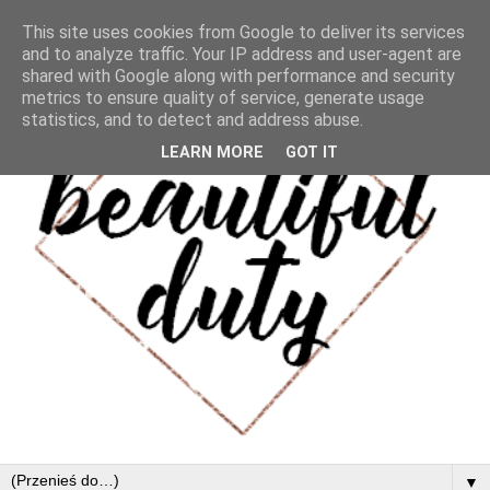
This site uses cookies from Google to deliver its services
and to analyze traffic. Your IP address and user-agent are
shared with Google along with performance and security
metrics to ensure quality of service, generate usage
statistics, and to detect and address abuse.
LEARN MORE
GOT IT
▼