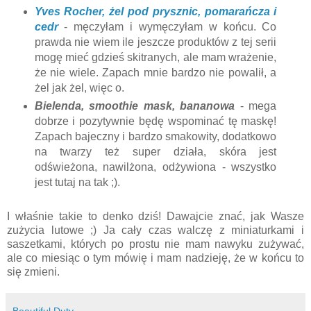
Yves Rocher, żel pod prysznic, pomarańcza i
cedr
- męczyłam i wymęczyłam w końcu. Co
prawda nie wiem ile jeszcze produktów z tej serii
mogę mieć gdzieś skitranych, ale mam wrażenie,
że nie wiele. Zapach mnie bardzo nie powalił, a
żel jak żel, więc o.
Bielenda, smoothie mask, bananowa
- mega
dobrze i pozytywnie będę wspominać tę maskę!
Zapach bajeczny i bardzo smakowity, dodatkowo
na twarzy też super działa, skóra jest
odświeżona, nawilżona, odżywiona - wszystko
jest tutaj na tak ;).
I właśnie takie to denko dziś! Dawajcie znać, jak Wasze
zużycia lutowe ;) Ja cały czas walczę z miniaturkami i
saszetkami, których po prostu nie mam nawyku zużywać,
ale co miesiąc o tym mówię i mam nadzieję, że w końcu to
się zmieni.
Beautiful Duty