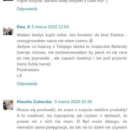
Fajne zużycia. Bardzo lubię odżywki z Gliss Kur :)
Odpowiedz
Ewa_S
5 marca 2020 12:54
Miałam kiedyś kupić sobie ,ten korektor do brwi Eveline -
zrezygnowałam sama nie wiem czemu 😃
Jedyne co kojarzę z Twojego denka to maseczke Bielendy
(wersja różowa, nie zaobserwowałam by jakoś mi się cera
po niej poprawiła , ale zapach świetny) i żel pod prysznic
Isany (lubię Isane)
Pozdrawiam
Lili
Odpowiedz
Klaudia Zuberska
5 marca 2020 16:39
Musze się pochwalić, że znam z zużycia niektóre produkty!
A to rzadkość, bo najczęściej jak czytam o denkach, to
prawie nic z nich nie mam :D Być może dlatego, że
niemalże sama pielęgnacja, bo tak na co dzień nie używam