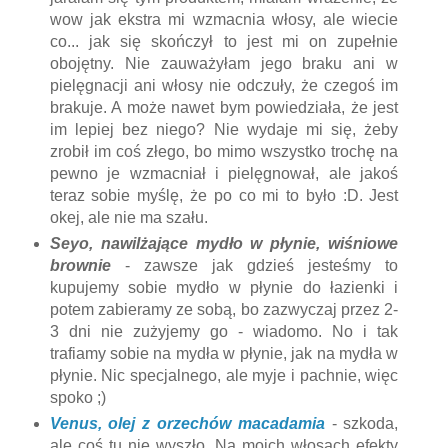
wow jak ekstra mi wzmacnia włosy, ale wiecie
co... jak się skończył to jest mi on zupełnie
obojętny. Nie zauważyłam jego braku ani w
pielęgnacji ani włosy nie odczuły, że czegoś im
brakuje. A może nawet bym powiedziała, że jest
im lepiej bez niego? Nie wydaje mi się, żeby
zrobił im coś złego, bo mimo wszystko trochę na
pewno je wzmacniał i pielęgnował, ale jakoś
teraz sobie myślę, że po co mi to było :D. Jest
okej, ale nie ma szału.
Seyo, nawilżające mydło w płynie, wiśniowe
brownie
- zawsze jak gdzieś jesteśmy to
kupujemy sobie mydło w płynie do łazienki i
potem zabieramy ze sobą, bo zazwyczaj przez 2-
3 dni nie zużyjemy go - wiadomo. No i tak
trafiamy sobie na mydła w płynie, jak na mydła w
płynie. Nic specjalnego, ale myje i pachnie, więc
spoko ;)
Venus, olej z orzechów macadamia
- szkoda,
ale coś tu nie wyszło. Na moich włosach efekty