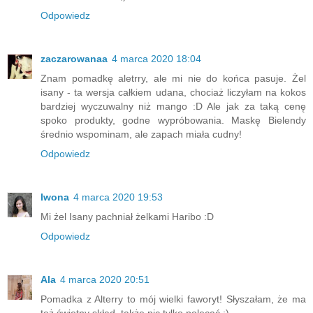
Odpowiedz
zaczarowanaa
4 marca 2020 18:04
Znam pomadkę aletrry, ale mi nie do końca pasuje. Żel
isany - ta wersja całkiem udana, chociaż liczyłam na kokos
bardziej wyczuwalny niż mango :D Ale jak za taką cenę
spoko produkty, godne wypróbowania. Maskę Bielendy
średnio wspominam, ale zapach miała cudny!
Odpowiedz
Iwona
4 marca 2020 19:53
Mi żel Isany pachniał żelkami Haribo :D
Odpowiedz
Ala
4 marca 2020 20:51
Pomadka z Alterry to mój wielki faworyt! Słyszałam, że ma
też świetny skład, także nic tylko polecać :).