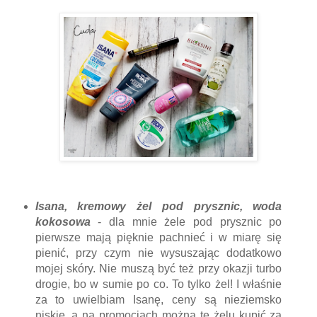
Isana, kremowy żel pod prysznic, woda
kokosowa
- dla mnie żele pod prysznic po
pierwsze mają pięknie pachnieć i w miarę się
pienić, przy czym nie wysuszając dodatkowo
mojej skóry. Nie muszą być też przy okazji turbo
drogie, bo w sumie po co. To tylko żel! I właśnie
za to uwielbiam Isanę, ceny są nieziemsko
niskie, a na promocjach można te żelu kupić za