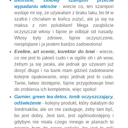
Bioxsine, ziołowy szampon przeciw
wypadaniu włosów
- wiecie co, ten szampon
wydaje mi się, ze używałam z braku laku, bo bł w
szafce i chciałam w końcu zużyć, ale ja się na
maksa z nim polubiłam! Mega zarąbiście
oczyszczał włosy i fajnie je odbijał od nasady.
Włosy były zdrowe, fajnie oczyszczone,
niesplątane i ja jestem bardzo zadowolona!
Eveline, art scenic, korektor do brwi
- wiecie,
co nie jest to jakieś cudo i w ogóle oh i ah wow,
żebym ja się jarała, ale jednak go używam już
dosyć długo i na bank mam gdzieś zadołowane
kolejne opakowanie, więc jednak jest to cudo.
Tanie, łatwo dostępne, fajnie przygotowuje brwi
do zrobienia ich kompletnie, więc spoko!
Garnier, green tea detox, tonik oczyszczający,
odświeżenie
- kolejny produkt, który dałabym do
średniaków, ale on nie zasługuje, żeby tam być,
bo jest dobry. Jest tani, jest ogólnodostępny i
gdybym nie miała czego innego w planach to