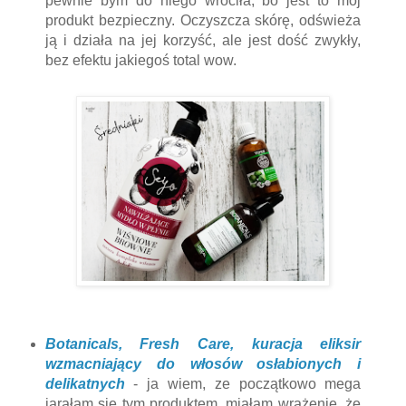
pewnie bym do niego wróciła, bo jest to mój
produkt bezpieczny. Oczyszcza skórę, odświeża
ją i działa na jej korzyść, ale jest dość zwykły,
bez efektu jakiegoś total wow.
Botanicals, Fresh Care, kuracja eliksir
wzmacniający do włosów osłabionych i
delikatnych
- ja wiem, ze początkowo mega
jarałam się tym produktem, miałam wrażenie, że