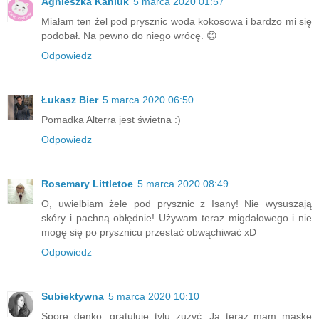
Agnieszka Kaniuk
5 marca 2020 01:57
Miałam ten żel pod prysznic woda kokosowa i bardzo mi się
podobał. Na pewno do niego wrócę. 😊
Odpowiedz
Łukasz Bier
5 marca 2020 06:50
Pomadka Alterra jest świetna :)
Odpowiedz
Rosemary Littletoe
5 marca 2020 08:49
O, uwielbiam żele pod prysznic z Isany! Nie wysuszają
skóry i pachną obłędnie! Używam teraz migdałowego i nie
mogę się po prysznicu przestać obwąchiwać xD
Odpowiedz
Subiektywna
5 marca 2020 10:10
Spore denko, gratuluję tylu zużyć. Ja teraz mam maskę