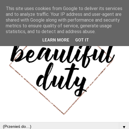
This site uses cookies from Google to deliver its services
and to analyze traffic. Your IP address and user-agent are
shared with Google along with performance and security
metrics to ensure quality of service, generate usage
statistics, and to detect and address abuse.
LEARN MORE
GOT IT
▼