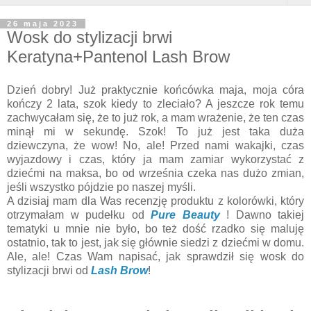
26 maja 2023
Wosk do stylizacji brwi
Keratyna+Pantenol Lash Brow
Dzień dobry! Już praktycznie końcówka maja, moja córa
kończy 2 lata, szok kiedy to zleciało? A jeszcze rok temu
zachwycałam się, że to już rok, a mam wrażenie, że ten czas
minął mi w sekundę. Szok! To już jest taka duża
dziewczyna, że wow! No, ale! Przed nami wakajki, czas
wyjazdowy i czas, który ja mam zamiar wykorzystać z
dziećmi na maksa, bo od września czeka nas dużo zmian,
jeśli wszystko pójdzie po naszej myśli.
A dzisiaj mam dla Was recenzję produktu z kolorówki, który
otrzymałam w pudełku od
Pure Beauty
! Dawno takiej
tematyki u mnie nie było, bo też dość rzadko się maluję
ostatnio, tak to jest, jak się głównie siedzi z dziećmi w domu.
Ale, ale! Czas Wam napisać, jak sprawdził się wosk do
stylizacji brwi od
Lash Brow
!