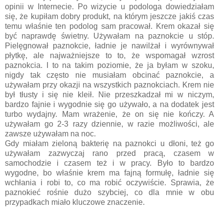
opinii w Internecie. Po wizycie u podologa dowiedziałam
się, że kupiłam dobry produkt, na którym jeszcze jakiś czas
temu właśnie ten podolog sam pracował. Krem okazał się
być naprawdę świetny. Używałam na paznokcie u stóp.
Pielęgnował paznokcie, ładnie je nawilżał i wyrównywał
płytkę, ale najważniejsze to to, że wspomagał wzrost
paznokcia. I to na takim poziomie, że ja byłam w szoku,
nigdy tak często nie musiałam obcinać paznokcie, a
używałam przy okazji na wszystkich paznokciach. Krem nie
był tłusty i się nie kleił. Nie przeszkadzał mi w niczym,
bardzo fajnie i wygodnie się go używało, a na dodatek jest
turbo wydajny. Mam wrażenie, że on się nie kończy. A
używałam go 2-3 razy dziennie, w razie możliwości, ale
zawsze używałam na noc.
Gdy miałam zieloną bakterię na paznokci u dłoni, też go
używałam zazwyczaj rano przed pracą, czasem w
samochodzie i czasem też i w pracy. Było to bardzo
wygodne, bo właśnie krem ma fajną formułę, ładnie się
wchłania i robi to, co ma robić oczywiście. Sprawia, że
paznokieć rośnie dużo szybciej, co dla mnie w obu
przypadkach miało kluczowe znaczenie.