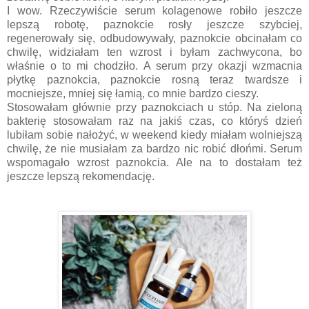
I wow. Rzeczywiście serum kolagenowe robiło jeszcze
lepszą robotę, paznokcie rosły jeszcze szybciej,
regenerowały się, odbudowywały, paznokcie obcinałam co
chwilę, widziałam ten wzrost i byłam zachwycona, bo
właśnie o to mi chodziło. A serum przy okazji wzmacnia
płytkę paznokcia, paznokcie rosną teraz twardsze i
mocniejsze, mniej się łamią, co mnie bardzo cieszy.
Stosowałam głównie przy paznokciach u stóp. Na zieloną
bakterię stosowałam raz na jakiś czas, co któryś dzień
lubiłam sobie nałożyć, w weekend kiedy miałam wolniejszą
chwilę, że nie musiałam za bardzo nic robić dłońmi. Serum
wspomagało wzrost paznokcia. Ale na to dostałam też
jeszcze lepszą rekomendację.