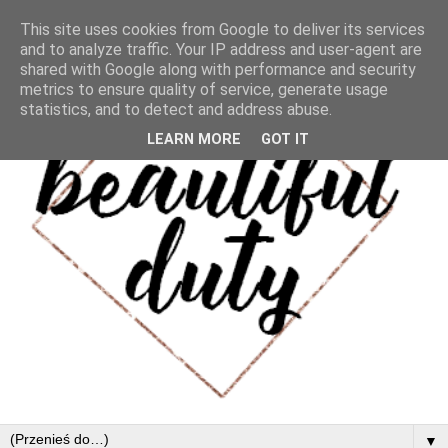
This site uses cookies from Google to deliver its services
and to analyze traffic. Your IP address and user-agent are
shared with Google along with performance and security
metrics to ensure quality of service, generate usage
statistics, and to detect and address abuse.
LEARN MORE
GOT IT
▼