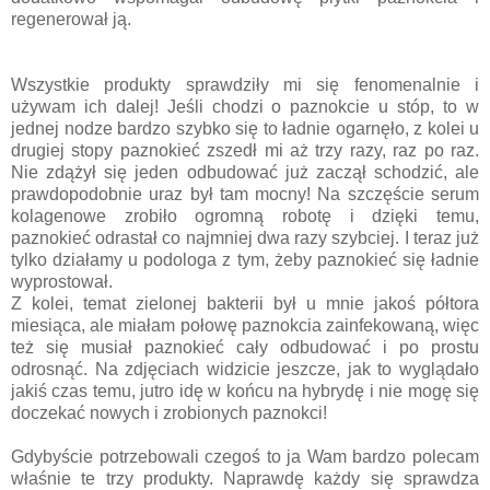
regenerował ją.
Wszystkie produkty sprawdziły mi się fenomenalnie i
używam ich dalej! Jeśli chodzi o paznokcie u stóp, to w
jednej nodze bardzo szybko się to ładnie ogarnęło, z kolei u
drugiej stopy paznokieć zszedł mi aż trzy razy, raz po raz.
Nie zdążył się jeden odbudować już zaczął schodzić, ale
prawdopodobnie uraz był tam mocny! Na szczęście serum
kolagenowe zrobiło ogromną robotę i dzięki temu,
paznokieć odrastał co najmniej dwa razy szybciej. I teraz już
tylko działamy u podologa z tym, żeby paznokieć się ładnie
wyprostował.
Z kolei, temat zielonej bakterii był u mnie jakoś półtora
miesiąca, ale miałam połowę paznokcia zainfekowaną, więc
też się musiał paznokieć cały odbudować i po prostu
odrosnąć. Na zdjęciach widzicie jeszcze, jak to wyglądało
jakiś czas temu, jutro idę w końcu na hybrydę i nie mogę się
doczekać nowych i zrobionych paznokci!
Gdybyście potrzebowali czegoś to ja Wam bardzo polecam
właśnie te trzy produkty. Naprawdę każdy się sprawdza