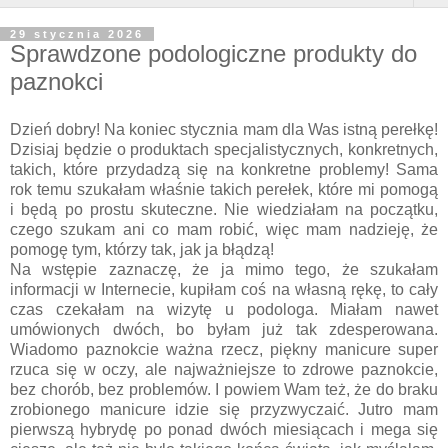
29 stycznia 2026
Sprawdzone podologiczne produkty do
paznokci
Dzień dobry! Na koniec stycznia mam dla Was istną perełkę!
Dzisiaj będzie o produktach specjalistycznych, konkretnych,
takich, które przydadzą się na konkretne problemy! Sama
rok temu szukałam właśnie takich perełek, które mi pomogą
i będą po prostu skuteczne. Nie wiedziałam na początku,
czego szukam ani co mam robić, więc mam nadzieję, że
pomogę tym, którzy tak, jak ja błądzą!
Na wstępie zaznaczę, że ja mimo tego, że szukałam
informacji w Internecie, kupiłam coś na własną rękę, to cały
czas czekałam na wizytę u podologa. Miałam nawet
umówionych dwóch, bo byłam już tak zdesperowana.
Wiadomo paznokcie ważna rzecz, piękny manicure super
rzuca się w oczy, ale najważniejsze to zdrowe paznokcie,
bez chorób, bez problemów. I powiem Wam też, że do braku
zrobionego manicure idzie się przyzwyczaić. Jutro mam
pierwszą hybrydę po ponad dwóch miesiącach i mega się