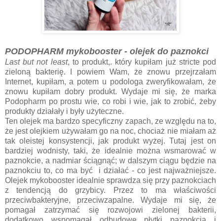
PODOPHARM mykobooster - olejek do paznokci
Last but not least
, to produkt,. który kupiłam już stricte pod
zieloną bakterię. I powiem Wam, że znowu przejrzałam
Internet, kupiłam, a potem u podologa zweryfikowałam, że
znowu kupiłam dobry produkt. Wydaje mi się, że marka
Podopharm po prostu wie, co robi i wie, jak to zrobić, żeby
produkty działały i były użyteczne.
Ten olejek ma bardzo specyficzny zapach, ze względu na to,
że jest olejkiem używałam go na noc, chociaż nie miałam aż
tak oleistej konsystencji, jak produkt wyżej. Tutaj jest on
bardziej wodnisty, taki, że idealnie można wsmarować w
paznokcie, a nadmiar ściągnąć; w dalszym ciągu będzie na
paznokciu to, co ma być i działać - co jest najważniejsze.
Olejek mykobooster idealnie sprawdza się przy paznokciach
z tendencją do grzybicy. Przez to ma właściwości
przeciwbakteryjne, przeciwzapalne. Wydaje mi się, że
pomagał zatrzymać się rozwojowi zielonej bakterii,
dodatkowo wspomagał odbudowę płytki paznokcia i