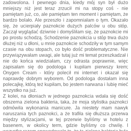
zadowolona. I pewnego dnia, kiedy mój syn był dużo
mniejszy niż jest teraz zrzucił mi na stopy coś - nie
pamiętam już, co, ale pamiętam ten moment i pamiętam, że
bardzo bolało. Ale przeszło i zapomniałam o tym. Okazało
się, że ucierpiały paznokcie dużych palców u obu stóp.
Zaczął wyglądać dziwnie i domyśliłam się, że paznokcie mi
po prostu schodzą. Schodzenie paznokcia u stóp trwa dużo
dłużej niż u dłoni, u mnie paznokcie schodziły w tym samym
czasie na obu stopach, co było dość problematyczne. Nie
przywiązywałam uwagi, ale tutaj już mi temat przeszkadzał i
nie do końca wiedziałam, czy odrasta poprawnie, więc
zapisałam się do podologa i kupiłam pierwszy krem;
Onygen Cream - który polecił mi internet i okazał się
naprawdę dobrym wyborem. Od podologa dostałam inna
polecajkę, którą też kupiłam, bo jestem narwana i lubię mieć
wszystko na już.
Z kolei, na dłoniach w jednego paznokcia wdała się dość
obszerna zielona bakteria, taka, że moja stylistka paznokci
odmówiła wykonania manicure. Ja niestety mam nawyk
naruszania tych paznokci, a że trafiła się dłuższa przerwa
między stylizacjami, w tej przerwie byliśmy w hotelu z
basenem, w okolicy term, gdzie byliśmy co chwilę. I