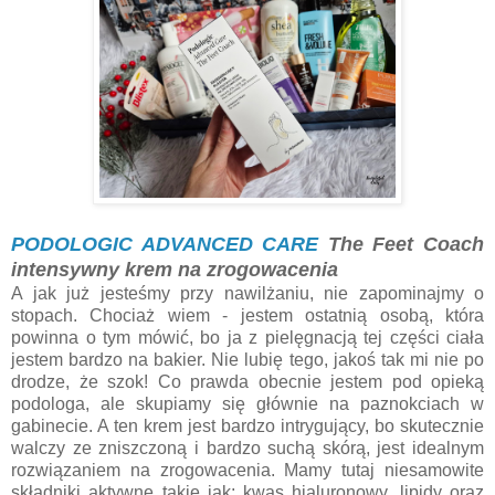
PODOLOGIC ADVANCED CARE
The Feet Coach
intensywny krem na zrogowacenia
A jak już jesteśmy przy nawilżaniu, nie zapominajmy o
stopach. Chociaż wiem - jestem ostatnią osobą, która
powinna o tym mówić, bo ja z pielęgnacją tej części ciała
jestem bardzo na bakier. Nie lubię tego, jakoś tak mi nie po
drodze, że szok! Co prawda obecnie jestem pod opieką
podologa, ale skupiamy się głównie na paznokciach w
gabinecie. A ten krem jest bardzo intrygujący, bo skutecznie
walczy ze zniszczoną i bardzo suchą skórą, jest idealnym
rozwiązaniem na zrogowacenia. Mamy tutaj niesamowite
składniki aktywne takie jak; kwas hialuronowy, lipidy oraz