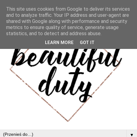
This site uses cookies from Google to deliver its services
and to analyze traffic. Your IP address and user-agent are
shared with Google along with performance and security
metrics to ensure quality of service, generate usage
statistics, and to detect and address abuse.
LEARN MORE
GOT IT
▼