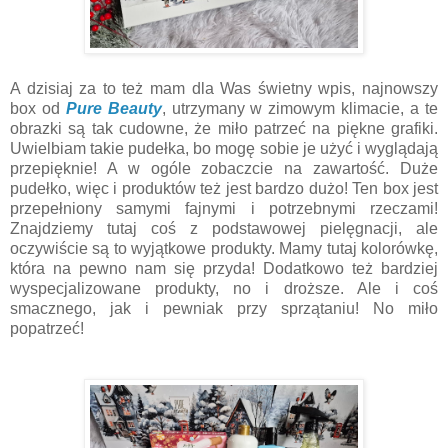
A dzisiaj za to też mam dla Was świetny wpis, najnowszy
box od
Pure Beauty
, utrzymany w zimowym klimacie, a te
obrazki są tak cudowne, że miło patrzeć na piękne grafiki.
Uwielbiam takie pudełka, bo mogę sobie je użyć i wyglądają
przepięknie! A w ogóle zobaczcie na zawartość. Duże
pudełko, więc i produktów też jest bardzo dużo! Ten box jest
przepełniony samymi fajnymi i potrzebnymi rzeczami!
Znajdziemy tutaj coś z podstawowej pielęgnacji, ale
oczywiście są to wyjątkowe produkty. Mamy tutaj kolorówkę,
która na pewno nam się przyda! Dodatkowo też bardziej
wyspecjalizowane produkty, no i droższe. Ale i coś
smacznego, jak i pewniak przy sprzątaniu! No miło
popatrzeć!