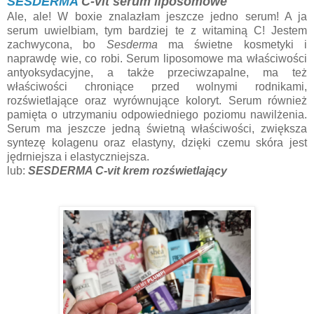
SESDERMA
C-vit serum liposomowe
Ale, ale! W boxie znalazłam jeszcze jedno serum! A ja
serum uwielbiam, tym bardziej te z witaminą C! Jestem
zachwycona, bo
Sesderma
ma świetne kosmetyki i
naprawdę wie, co robi. Serum liposomowe ma właściwości
antyoksydacyjne, a także przeciwzapalne, ma też
właściwości chroniące przed wolnymi rodnikami,
rozświetlające oraz wyrównujące koloryt. Serum również
pamięta o utrzymaniu odpowiedniego poziomu nawilżenia.
Serum ma jeszcze jedną świetną właściwości, zwiększa
syntezę kolagenu oraz elastyny, dzięki czemu skóra jest
jędrniejsza i elastyczniejsza.
lub:
SESDERMA C-vit krem rozświetlający