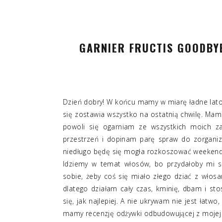
GARNIER FRUCTIS GOODB
Dzień dobry! W końcu mamy w miarę ładne lato! Zb
się zostawia wszystko na ostatnią chwilę. Mam
powoli się ogarniam ze wszystkich moich za
przestrzeń i dopinam parę spraw do zorganiz
niedługo będę się mogła rozkoszować weekend
Idziemy w temat włosów, bo przydałoby mi s
sobie, żeby coś się miało złego dziać z włosa
dlatego działam cały czas, kminię, dbam i sto
się, jak najlepiej. A nie ukrywam nie jest łatw
mamy recenzję odżywki odbudowującej z mojej 