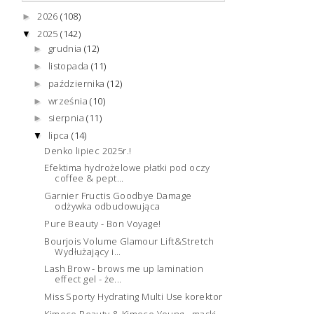
2026
(108)
►
2025
(142)
▼
grudnia
(12)
►
listopada
(11)
►
października
(12)
►
września
(10)
►
sierpnia
(11)
►
lipca
(14)
▼
Denko lipiec 2025r.!
Efektima hydrożelowe płatki pod oczy
coffee & pept...
Garnier Fructis Goodbye Damage
odżywka odbudowująca
Pure Beauty - Bon Voyage!
Bourjois Volume Glamour Lift&Stretch
Wydłużający i...
Lash Brow - brows me up lamination
effect gel - że...
Miss Sporty Hydrating Multi Use korektor
Kimoco Beauty & Kimoco Young - maski