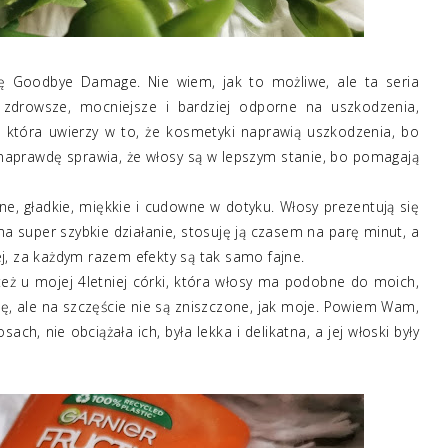
rię Goodbye Damage. Nie wiem, jak to możliwe, ale ta seria
zdrowsze, mocniejsze i bardziej odporne na uszkodzenia,
, która uwierzy w to, że kosmetyki naprawią uszkodzenia, bo
a naprawdę sprawia, że włosy są w lepszym stanie, bo pomagają
ne, gładkie, miękkie i cudowne w dotyku. Włosy prezentują się
ma super szybkie działanie, stosuję ją czasem na parę minut, a
j, za każdym razem efekty są tak samo fajne.
eż u mojej 4letniej córki, która włosy ma podobne do moich,
się, ale na szczęście nie są zniszczone, jak moje. Powiem Wam,
ach, nie obciążała ich, była lekka i delikatna, a jej włoski były