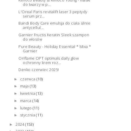
do twarzy w p...
L'Oreal Paris revitalift laser 3 peptydy
serum prz...
Bandi Body Care emulsja do ciała silnie
antycellul...
Garnier Fructis Keratin Sleek szampon
do włosów
Pure Beauty - Holiday Essential * Mixa *
Garnier
Oriflame OPT optimals daily glow
ochronny krem roz...
Denko czerwiec 2025!
czerwca
(10)
►
maja
(13)
►
kwietnia
(13)
►
marca
(14)
►
lutego
(11)
►
stycznia
(11)
►
2024
(153)
►