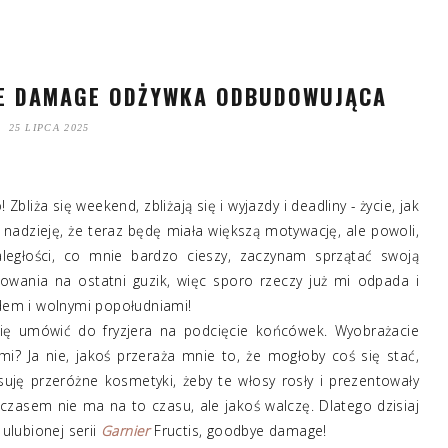
YE DAMAGE ODŻYWKA ODBUDOWUJĄCA
25 LIPCA 2025
liża się weekend, zbliżają się i wyjazdy i deadliny - życie, jak
 nadzieję, że teraz będę miała większą motywację, ale powoli,
ległości, co mnie bardzo cieszy, zaczynam sprzątać swoją
owania na ostatni guzik, więc sporo rzeczy już mi odpada i
em i wolnymi popołudniami!
ię umówić do fryzjera na podcięcie końcówek. Wyobrażacie
mi? Ja nie, jakoś przeraża mnie to, że mogłoby coś się stać,
suję przeróżne kosmetyki, żeby te włosy rosły i prezentowały
o, czasem nie ma na to czasu, ale jakoś walczę. Dlatego dzisiaj
ulubionej serii
Garnier
Fructis, goodbye damage!