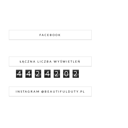
FACEBOOK
ŁĄCZNA LICZBA WYŚWIETLEŃ
4
4
2
4
2
0
2
INSTAGRAM @BEAUTIFULDUTY.PL